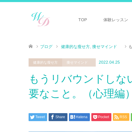
TOP
体験レッスン
ブログ
健康的な瘦せ方
,
痩せマインド
2022.04.25
健康的な瘦せ方
痩せマインド
もうリバウンドしな
要なこと。（心理編
Tweet
Share
Hatena
Pocket
RSS